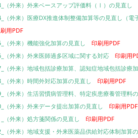
3_（外来）外来ベースアップ評価料（Ⅰ）の見直し
04_（外来）医療DX推進体制整備加算等の見直し（
刷用PDF
5_（外来）機能強化加算の見直し
印刷用PDF
6_（外来）外来医師過多区域に関する対応
印刷用P
07_（外来）地域包括診療加算、認知症地域包括診療
8_（外来）時間外対応加算の見直し
印刷用PDF
09_（外来）生活習慣病管理料、特定疾患療養管理料
0_（外来）外来データ提出加算の見直し
印刷用PDF
1_（外来）処方箋関係の見直し
印刷用PDF
12_（外来）地域支援・外来医薬品供給対応体制加算