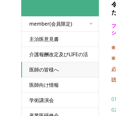
member(会員限定)
主治医意見書
※
介護報酬改定及びLIFEの活
用について
医師の皆様へ
医師向け情報
0
学術講演会
0
産業医研修会