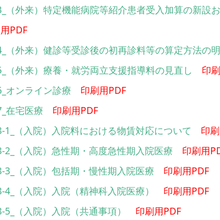
13_（外来）特定機能病院等紹介患者受入加算の新設
用PDF
14_（外来）健診等受診後の初再診料等の算定方法の
5_（外来）療養・就労両立支援指導料の見直し
印刷
6_オンライン診療
印刷用PDF
7_在宅医療
印刷用PDF
8-1_（入院）入院料における物賃対応について
印刷
8-2_（入院）急性期・高度急性期入院医療
印刷用P
8-3_（入院）包括期・慢性期入院医療
印刷用PDF
8-4_（入院）入院（精神科入院医療）
印刷用PDF
8-5_（入院）入院（共通事項）
印刷用PDF