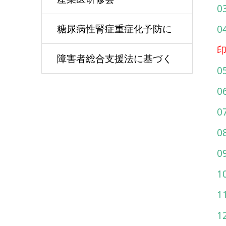
0
糖尿病性腎症重症化予防に
印
関する情報
障害者総合支援法に基づく
0
障害程度区分認定のための
0
医師意見書
0
1
1