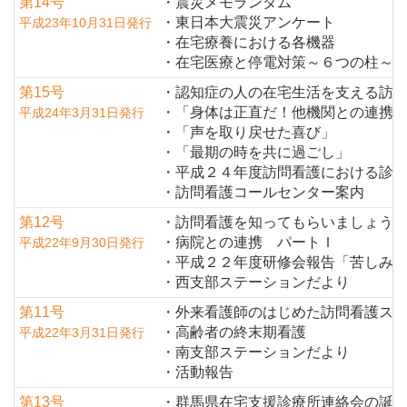
第14号
・震災メモランダム
・東日本大震災アンケート
平成23年10月31日発行
・在宅療養における各機器
・在宅医療と停電対策～６つの柱～
第15号
・認知症の人の在宅生活を支える訪
・「身体は正直だ！他機関との連携
平成24年3月31日発行
・「声を取り戻せた喜び」
・「最期の時を共に過ごし」
・平成２４年度訪問看護における診
・訪問看護コールセンター案内
第12号
・訪問看護を知ってもらいましょう
・病院との連携 パートＩ
平成22年9月30日発行
・平成２２年度研修会報告「苦しみ
・西支部ステーションだより
第11号
・外来看護師のはじめた訪問看護ス
・高齢者の終末期看護
平成22年3月31日発行
・南支部ステーションだより
・活動報告
第13号
・群馬県在宅支援診療所連絡会の誕